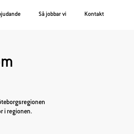
×
bjudande
Så jobbar vi
Kontakt
som
öteborgsregionen
 i regionen.