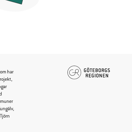
som har
rojekt,
ngar
d
mmuner
Kungälv,
Tjörn