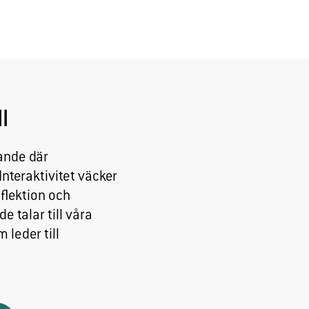
l
rande där
nteraktivitet väcker
flektion och
e talar till våra
 leder till