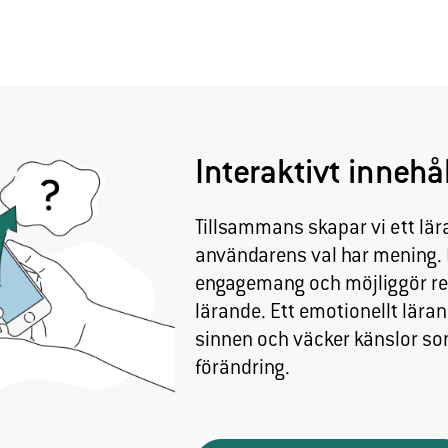
Genom att dela
med dig av dina
intressen och
ditt beteende när
du surfar ökar du
chansen att få se
personligt
Interaktivt innehål
anpassat
innehåll och
Tillsammans skapar vi ett lä
erbjudanden.
användarens val har mening. I
engagemang och möjliggör re
lärande. Ett emotionellt lärand
sinnen och väcker känslor som
förändring.