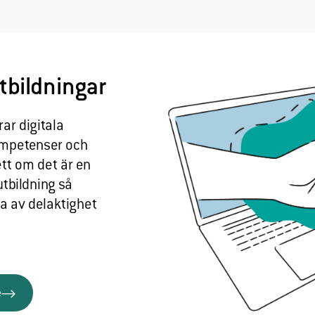
Upplevelse
För att vår
hemsida ska
prestera så
tbildningar
bra som
möjligt under
ditt besök.
ar digitala
Om du nekar
ompetenser och
de här
tt om det är en
cookies
utbildning så
kommer viss
 av delaktighet
funktionalitet
att försvinna
från
hemsidan.
e
Marknadsföring